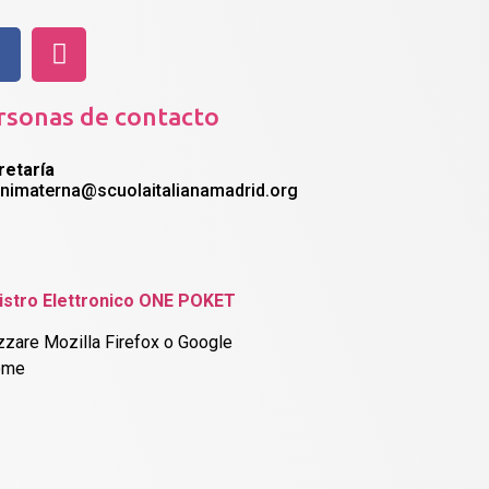
rsonas de contacto
retaría
nnimaterna@scuolaitalianamadrid.org
istro Elettronico ONE POKET
izzare Mozilla Firefox o Google
ome