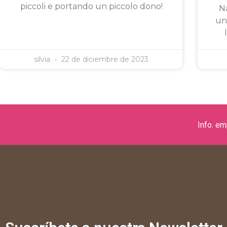
piccoli e portando un piccolo dono!
Na
un
silvia
22 de diciembre de 2023
Info. e