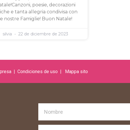
tale!Canzoni, poesie, decorazioni
iche e tanta allegria condivisa con
le nostre Famiglie! Buon Natale!
silvia
22 de diciembre de 2023
mpresa
| C
ondiciones de uso
|
Mappa s
ito