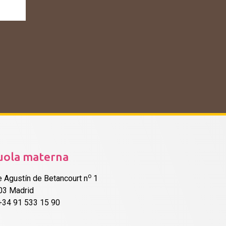
uola materna
o
e Agustín de Betancourt n
1
03 Madrid
 +34 91 533 15 90