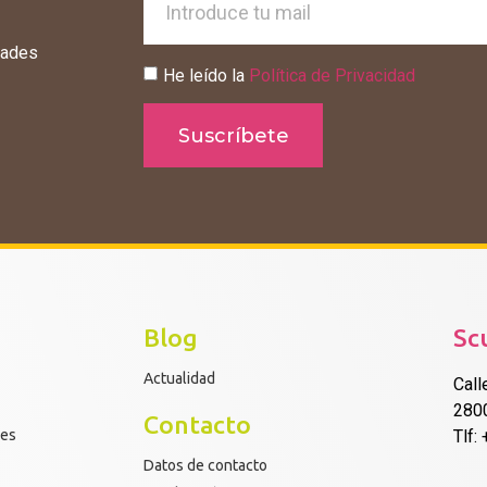
dades
He leído la
Política de Privacidad
Suscríbete
Blog
Sc
Actualidad
Call
280
Contacto
res
Tlf:
Datos de contacto