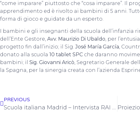
“come imparare” piuttosto che “cosa imparare”. Il proge
apprendimento ed è rivolto ai bambini di 5 anni. Tutt
forma di gioco e guidate da un esperto.
I bambini e gli insegnanti della scuola dell’infanzia 
dell’Ente Gestore,
Avv. Maurizio Di Ubaldo
, per l’entus
progetto fin dall’inizio; il Sig.
José María García
, Count
donato alla scuola
10 tablet SPC
che daranno movimento
bambini; il
Sig. Giovanni Aricò
, Segretario Generale de
la Spagna, per la sinergia creata con l’azienda Esprine
PREVIOUS
Scuola italiana Madrid – Intervista RAI andata in onda