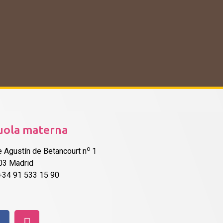
uola materna
o
e Agustín de Betancourt n
1
03 Madrid
 +34 91 533 15 90