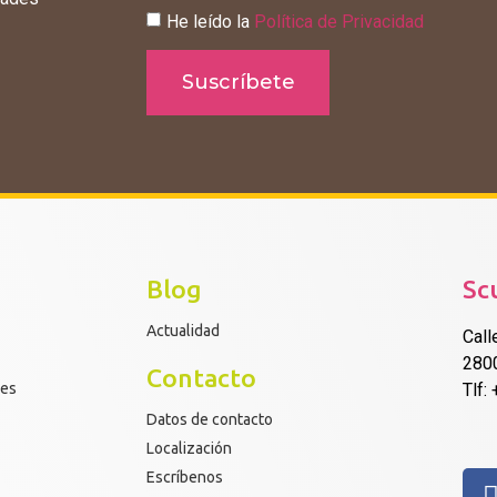
He leído la
Política de Privacidad
Suscríbete
Blog
Sc
Actualidad
Call
280
Contacto
res
Tlf:
Datos de contacto
Localización
Escríbenos