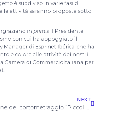
tto è suddiviso in varie fasi di
e le attività saranno proposte sotto
ringraziano in
primis
il Presidente
iasmo con cui ha appoggiato il
ry Manager di
Esprinet Ibérica,
che ha
 e colore alle attività dei nostri
lla Camera di CommercioItaliana per
t.
NEXT
Proiezione del cortometraggio “Piccolino”