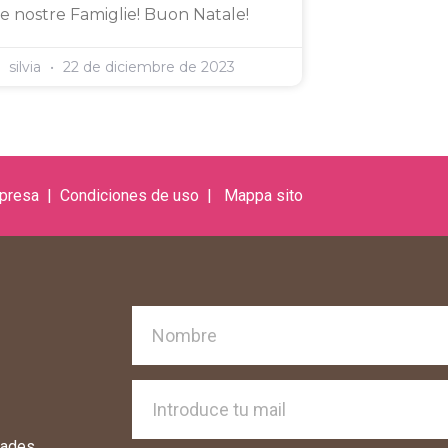
le nostre Famiglie! Buon Natale!
silvia
22 de diciembre de 2023
mpresa
| C
ondiciones de uso
|
Mappa s
ito
dades