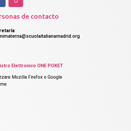
rsonas de contacto
retaría
nnimaterna@scuolaitalianamadrid.org
istro Elettronico ONE POKET
izzare Mozilla Firefox o Google
ome