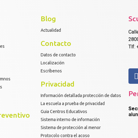
Blog
Sc
Actualidad
Call
280
Contacto
res
Tlf:
Datos de contacto
Localización
Escríbenos
lumnos
Privacidad
os
Pe
Información detallada protección de datos
La escuela a prueba de privacidad
Sec
Guia Centros Educativos
reventivo
alu
Sistema interno de información
Sistema de protección al menor
Protocolo contra el acoso