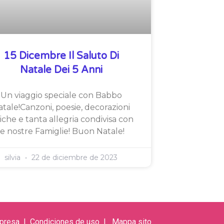
15 Dicembre Il Saluto Di
Natale Dei 5 Anni
Un viaggio speciale con Babbo
tale!Canzoni, poesie, decorazioni
iche e tanta allegria condivisa con
le nostre Famiglie! Buon Natale!
silvia
22 de diciembre de 2023
mpresa
| C
ondiciones de uso
|
Mappa s
ito