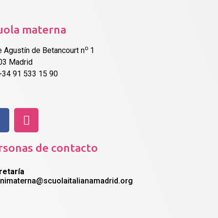
uola materna
o
e Agustín de Betancourt n
1
03 Madrid
 +34 91 533 15 90
rsonas de contacto
retaría
nnimaterna@scuolaitalianamadrid.org