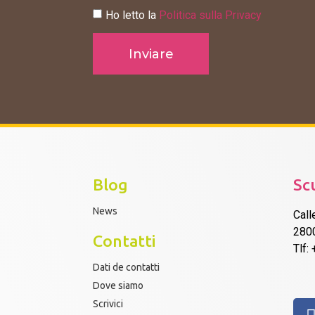
Ho letto la
Politica sulla Privacy
Inviare
Blog
Sc
News
Call
280
Contatti
Tlf:
Dati de contatti
Dove siamo
Scrivici