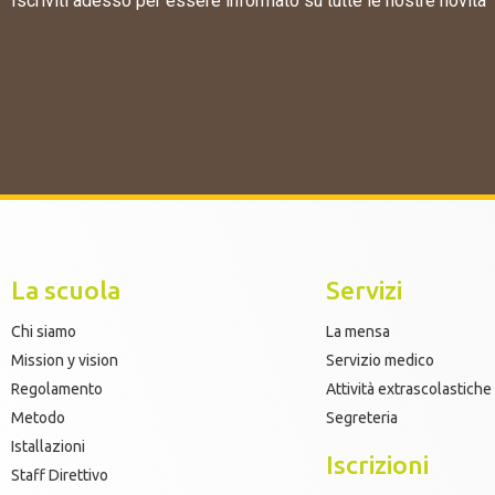
Iscriviti adesso per essere informato su tutte le nostre novità
La scuola
Servizi
Chi siamo
La mensa
Mission y vision
Servizio medico
Regolamento
Attività extrascolastiche
Metodo
Segreteria
Istallazioni
Iscrizioni
Staff Direttivo