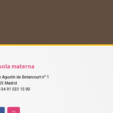
uola materna
o
e Agustín de Betancourt n
1
03 Madrid
 +34 91 533 15 90